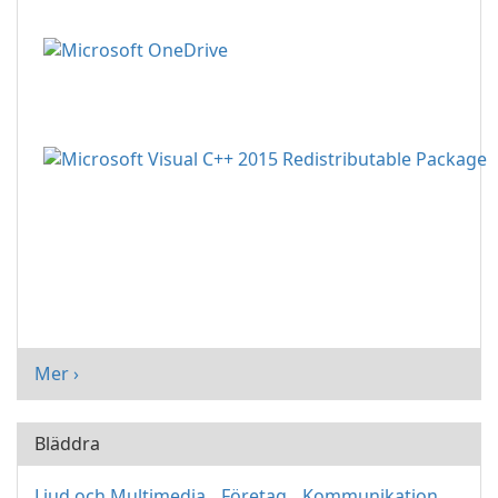
Mer ›
Bläddra
Ljud och Multimedia
Företag
Kommunikation