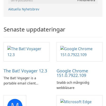
Aktuella Nyhetsbrev
Senaste uppdateringar
The Bat! Voyager 12.3
Google Chrome
151.0.7922.109
The Bat! Voyager is a
Snabb och mångsidig
portable email client
webbläsare
software which you can
launch from any USB or
portable media on any
computer running Microsoft