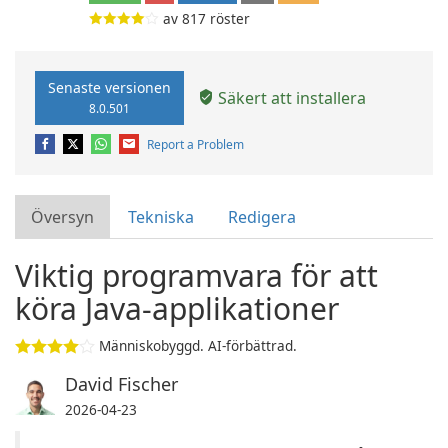
av
817
röster
Senaste versionen
Säkert att installera
8.0.501
Report a Problem
Översyn
Tekniska
Redigera
Viktig programvara för att
köra Java-applikationer
Människobyggd. AI-förbättrad.
David Fischer
2026-04-23