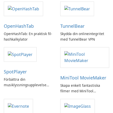
OpenHashTab
TunnelBear
OpenHashTab: En praktisk fil-
Skydda din onlineintegritet
hashkalkylator
med TunnelBear VPN
SpotPlayer
MiniTool MovieMaker
Förbättra din
musiklyssningsupplevelse
Skapa enkelt fantastiska
med SpotPlayer
filmer med MiniTool
MovieMaker.