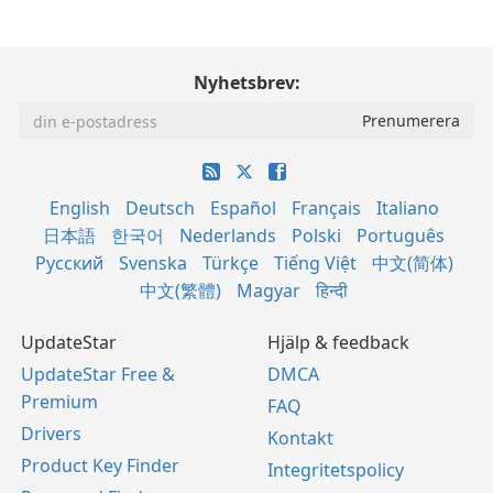
Nyhetsbrev:
English
Deutsch
Español
Français
Italiano
日本語
한국어
Nederlands
Polski
Português
Русский
Svenska
Türkçe
Tiếng Việt
中文(简体)
中文(繁體)
Magyar
हिन्दी
UpdateStar
Hjälp & feedback
UpdateStar Free &
DMCA
Premium
FAQ
Drivers
Kontakt
Product Key Finder
Integritetspolicy